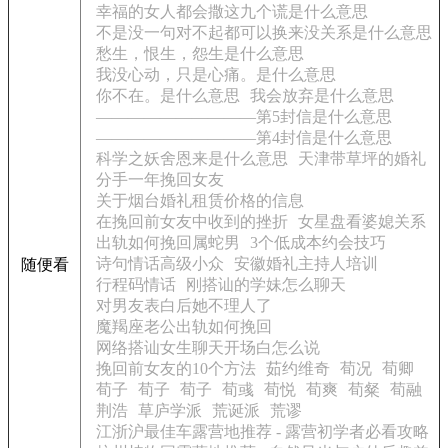
幸福的女人都会撒这九个谎是什么意思
不是没一句对不起都可以换来没关系是什么意思
愁生，恨生，怨生是什么意思
我没心动，只是心痛。是什么意思
你不在。是什么意思
我会放弃是什么意思
——————————第5封信是什么意思
——————————第4封信是什么意思
科学之妖舍恩来是什么意思
天津带草坪的婚礼
分手一年挽回女友
关于烟台婚礼租赁价格的信息
在挽回前女友中收到的挫折
女星盘看婆媳关系
出轨如何挽回属蛇男
3个低成本约会技巧
诗句情话高级小众
安徽婚礼主持人培训
随便看
行程码情话
刚搭讪的学妹怎么聊天
对男友表白后她不理人了
魔羯座老公出轨如何挽回
网络搭讪女生聊天开场白怎么说
挽回前女友的10个方法
茹约维奇
荀况
荀卿
荀子
荀子
荀子
荀彧
荀悦
荀爽
荀粲
荀融
荆浩
草庐学派
荒诞派
荒谬
江浙沪最佳车露营地推荐 - 露营初学者必看攻略