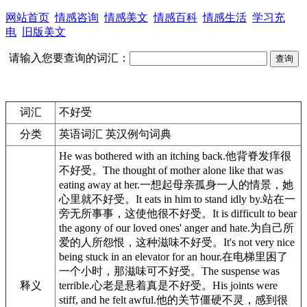
网站首页
情感咨询
情感美文
情感百科
情感生活
学习充
电
旧版美文
请输入您要查询的词汇：
词汇
不好受
分类
英语词汇 英汉例句词典
He was bothered with an itching back.
他背脊发痒很
不好受
。
The thought of mother alone like that was
eating away at her.
一想起母亲孤身一人的情景，她
心里就
不好受
。
It eats in him to stand idly by.
站在一
旁无所事事，这使他很
不好受
。
It is difficult to bear
the agony of our loved ones' anger and hate.
为自己所
爱的人所怨恨，这种滋味
不好受
。
It's not very nice
being stuck in an elevator for an hour.
在电梯里困了
一个小时，那滋味可
不好受
。
The suspense was
释义
terrible.
心老是悬着真是
不好受
。
His joints were
stiff, and he felt awful.
他的关节僵硬不灵，感到很