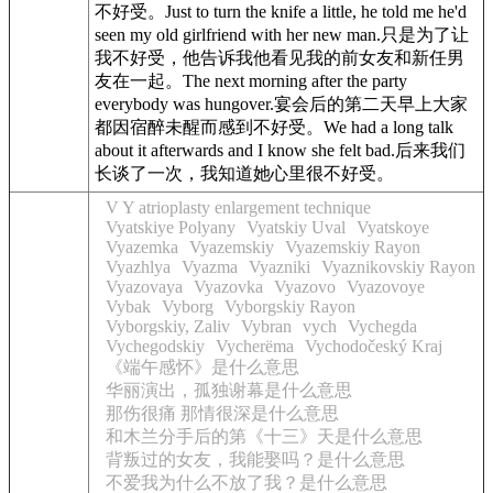
不好受
。
Just to turn the knife a little, he told me he'd
seen my old girlfriend with her new man.
只是为了让
我
不好受
，他告诉我他看见我的前女友和新任男
友在一起。
The next morning after the party
everybody was hungover.
宴会后的第二天早上大家
都因宿醉未醒而感到
不好受
。
We had a long talk
about it afterwards and I know she felt bad.
后来我们
长谈了一次，我知道她心里很
不好受
。
V Y atrioplasty enlargement technique
Vyatskiye Polyany
Vyatskiy Uval
Vyatskoye
Vyazemka
Vyazemskiy
Vyazemskiy Rayon
Vyazhlya
Vyazma
Vyazniki
Vyaznikovskiy Rayon
Vyazovaya
Vyazovka
Vyazovo
Vyazovoye
Vybak
Vyborg
Vyborgskiy Rayon
Vyborgskiy, Zaliv
Vybran
vych
Vychegda
Vychegodskiy
Vycherëma
Vychodočeský Kraj
《端午感怀》是什么意思
华丽演出，孤独谢幕是什么意思
那伤很痛 那情很深是什么意思
和木兰分手后的第《十三》天是什么意思
背叛过的女友，我能娶吗？是什么意思
不爱我为什么不放了我？是什么意思